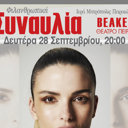
ικό Πρόγραμμα
Πρόγραμμα Εκδηλώσεων
Νέα/Δρ
υ τμήματος Γαλλικών Σπουδών με τ
national.
υάγγελος Γιακουμόγλου