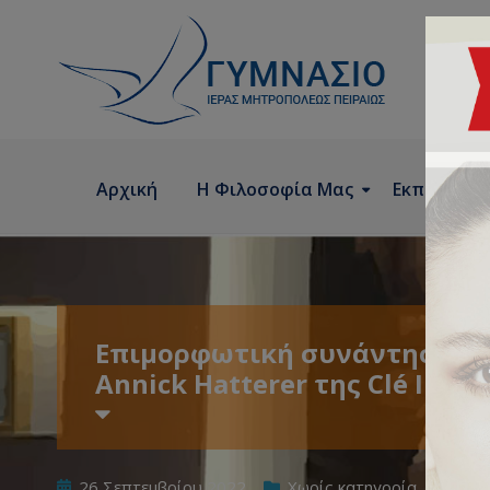
Αρχική
Η Φιλοσοφία Μας
Εκπαιδευτ
Επιμορφωτική συνάντηση το
Annick Hatterer της Clé Inter
26 Σεπτεμβρίου 2022
Χωρίς κατηγορία
by
Ε