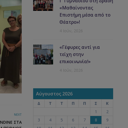
Γ’ Γυμνασίου στη δράση
«Μαθαίνοντας
Επιστήμη μέσα από το
Θέατρο»!
4 Ιούν, 2026
«Γέφυρες αντί για
τείχη στην
επικοινωνία!»
4 Ιούν, 2026
Αύγουστος 2026
Δ
Τ
Τ
Π
Π
Σ
Κ
1
2
NEXT
3
4
5
6
7
8
9
ANDINE ΣΤΑ