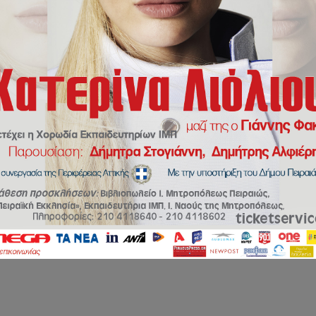
 Γιακουμόγλου
δευτηρίων της Ιεράς Μητροπόλεως Πειραιώς. Η σχολική μ
α απόκτησης ενός συνόλου γνώσεων, δεξιοτήτων και