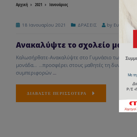
Αρχική
2021
Ιανουάριος
18 Ιανουαρίου 2021
ΔΡΑΣΕΙΣ
by
Ευάγγελος
Ανακαλύψτε το σχολείο μας!!
Καλωσήρθατε-Ανακαλύψτε στο Γυμνάσιο των Εκπαι
μονάδα… …προσφέρει στους μαθητές τη δυνατότητ
συμπεριφορών
…
ΔΙΑΒΑΣΤΕ ΠΕΡΙΣΣΟΤΕΡΑ