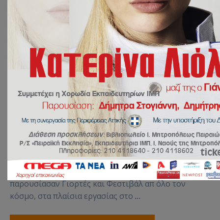
30 Νοεμβρίου 2021
ΔΡΑΣΕΙΣ
by
Ευάγγελος
Γιακουμόγλου
Project of English Department
Με πολύ ενδιαφέρον οι μαθητές της Α Γυμνασίου
παρακολούθησαν τους συμμαθητές τους που
παρουσίασαν Γιορτές και Φεστιβάλ απ όλο τον
κόσμο, στα πλαίσια εργασίας στο
…