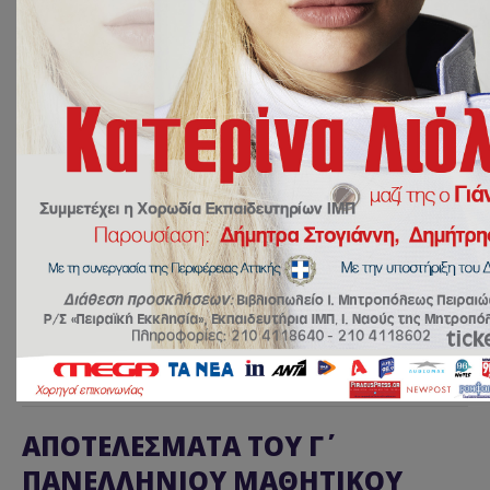
20 Μαρτίου 2024
NEA
,
ΔΡΑΣΕΙΣ
by
Ευάγγελος Γιακουμόγλου
ΑΠΟΤΕΛΕΣΜΑΤΑ ΤΟΥ Γ΄
ΠΑΝΕΛΛΗΝΙΟΥ ΜΑΘΗΤΙΚΟΥ