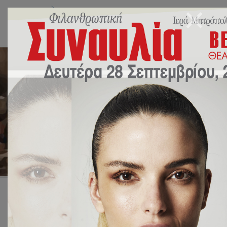
“Ulysse à Paris”
28 Ιανουαρίου 2024
NEA
,
ΔΡΑΣΕΙΣ
by
Ευάγγελος Γιακουμόγλου
Αρχική
ΔΡΑΣΕΙΣ
“Ulysse à Paris”