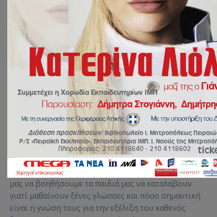
Οι μαθητές των Εκπαιδευτηρίων μας
παρακολούθησαν στο αμφιθέατρο του σχολείου μας
τη γαλλική θεατρική παράσταση “Ulysse à Paris”. Μια
πρωτοποριακή, διαδραστική παράσταση όπου
ζωντάνεψαν οι ήρωες του βιβλίου των εκδόσεων “le
livre ouvert”. Στα πλαίσια της συνεχούς προσπάθειας
μας να βοηθήσουμε τα παιδιά μας να καταλάβουν
γιατί μαθαίνουν ξένες γλώσσες και πόσο σημαντική
είναι η γνώση τους για την εξέλιξη του καθενός