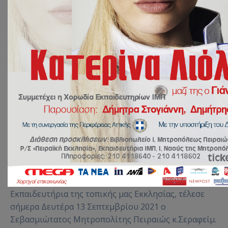
30 Σεπτεμβρίου 2021
ΔΡΑΣΕΙΣ
by
Ευάγγελος
Γιακουμόγλου
Έναρξη σχολικής χρονιάς-
Αγιασμός
Τον Αγιασμό έναρξης της νέας σχολικής χρονιάς στα
Εκπαιδευτήρια της τοπικής μας Εκκλησίας, τέλεσε
σήμερα Δευτέρα 13 Σεπτεμβρίου 2021 ο
Σεβασμιώτατος Μητροπολίτης Πειραιώς κ.Σεραφείμ.