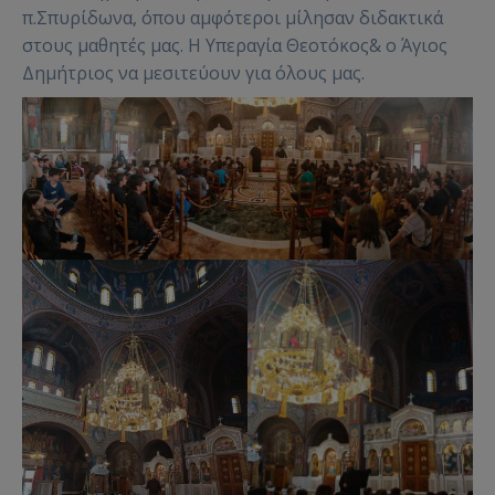
π.Σπυρίδωνα, όπου αμφότεροι μίλησαν διδακτικά
στους μαθητές μας. Η Υπεραγία Θεοτόκος& ο Άγιος
Δημήτριος να μεσιτεύουν για όλους μας.