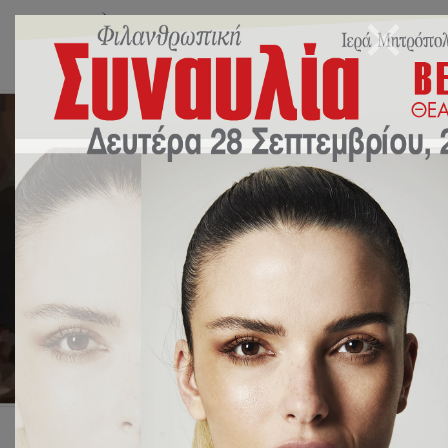
Προσκύνημα στον
Ι.Ν.Αγίου Δημητρίου
Πειραιώς
26 Οκτωβρίου 2022
Χωρίς κατηγορία
by
Ευάγγελος Γιακουμόγλου