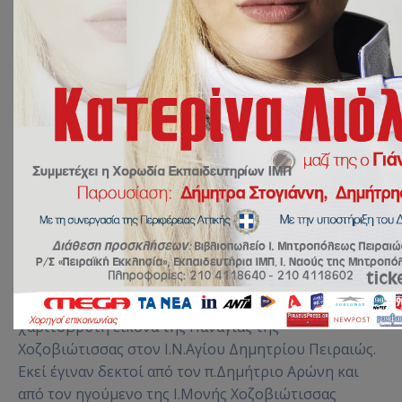
Αρχική
Χωρίς κατηγορία
Προσκύνημα στον Ι.Ν.Αγίου Δημητρίου Πειραιώς
Οι μαθητές & οι μαθητές του Γυμνασίου μας,είχαν
την μεγάλη ευλογία να προσκυνήσουν την
χαριτόβρυτη εικόνα της Παναγίας της
Χοζοβιώτισσας στον Ι.Ν.Αγίου Δημητρίου Πειραιώς.
Εκεί έγιναν δεκτοί από τον π.Δημήτριο Αρώνη και
από τον ηγούμενο της Ι.Μονής Χοζοβιώτισσας