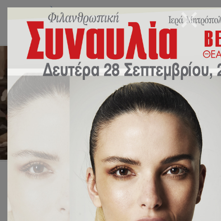
Ναύπλιο!
8 Μαΐου 2026
Χωρίς κατηγορία
by
sbalaska
Αρχική
Χωρίς κατηγορία
Ναύπλιο!