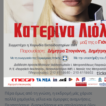
Μια μέρα γεμάτη εικόνες, ιστορία και όμορφες
στιγμές είχαν την ευκαιρία να ζήσουν οι μαθητές του
Γυμνασίου μας στην εκπαιδευτική εκδρομή στο
Ναύπλιο. Μέσα από την ιστορική ξενάγηση
γνωρίσαμε σημαντικά σημεία της πόλης, μάθαμε
ενδιαφέροντα στοιχεία για το παρελθόν της και
ταξιδέψαμε στην ιστορία με έναν μοναδικό τρόπο.
Πέρα όμως από τη γνώση, η εκδρομή μάς χάρισε
πολλά χαμόγελα, γέλια και όμορφες αναμνήσεις.
Περπατήσαμε, διασκεδάσαμε και απολαύσαμε όλοι