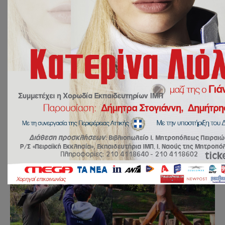
Οι μαθητές της Α’ Γυμνασίου των Εκπαιδευτηρίων
μας επισκέφτηκαν τον Βοτανικό Κήπο και
συμμετείχαν σε ένα μοναδικό εκπαιδευτικό
πρόγραμμα με αρπακτικά πτηνά. Είχαν την
ευκαιρία
να γνωρίσουν από κοντά αυτά τα εντυπωσιακά ζώα,
να μάθουν για τον ρόλο τους στο οικοσύστημα και να
παρακολουθήσουν βιωματικές δραστηριότητες.
Η εμπειρία ήταν εξαιρετική και αξέχαστη για όλους!