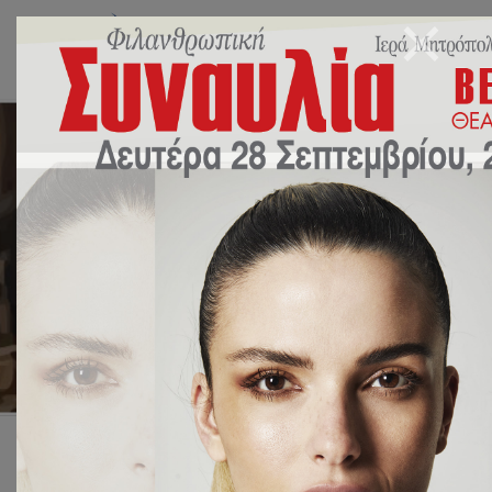
Επίσκεψη στον Βοτανικό
Κήπο
3 Δεκεμβρίου 2025
Χωρίς κατηγορία
by
sbalaska
Αρχική
Χωρίς κατηγορία
Επίσκεψη στον Βοτανικό Κήπο