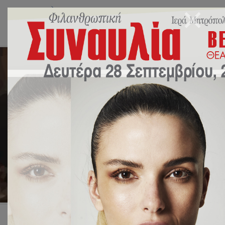
Εορτή λήξης σχολικού
έτους 2022-2023, στο
Βεάκειο Θέατρο Πειραιά
17 Ιουνίου 2023
NEA
,
ΔΡΑΣΕΙΣ
by
Ευάγγελος
Γιακουμόγλου