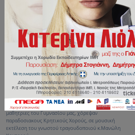
Αρχική
ΔΡΑΣΕΙΣ
Εορτή λήξης σχολικού έτους 2022-2023, στο Βεάκειο Θέατρο Πειραιά
Εορτή λήξης των Εκπαιδευτηρίων Ι.Μ. Πειραιώς , στο
Βεάκειο Θέατρο του Πειραιά…
Οι μαθητές και οι
μαθητριες του Γυμνασίου μας, χόρεψαν
παραδοσιακους Κρητικούς Χορούς,
σε μουσική
εκτέλεση του γνωστού τραγουδοποιού κ.Μανώλη