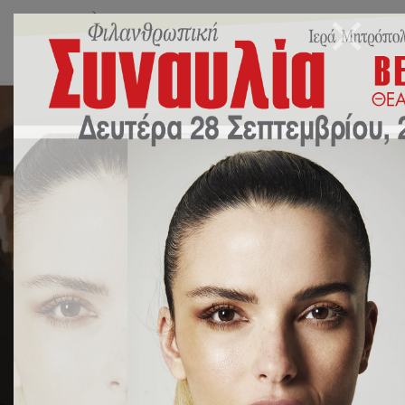
Εκκλησιασμός των
μαθητών Γυμνασίου στον
Ιερό Ναό Αγίου
Χαραλάμπους επ’ αφορμή
της εορτής του Αγίου
Λογγίνου
16 Οκτωβρίου 2025
Χωρίς κατηγορία
by