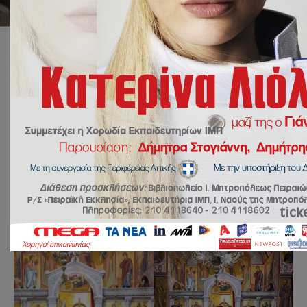
sbalaska
Αρχική
Χωρίς κατηγορία
Εκκλησιασμός των μαθητών Γυμνασίου στον Ιερό Ναό Αγίου
Χαραλάμπους επ’ αφορμή της εορτής του Αγίου Λογγίνου