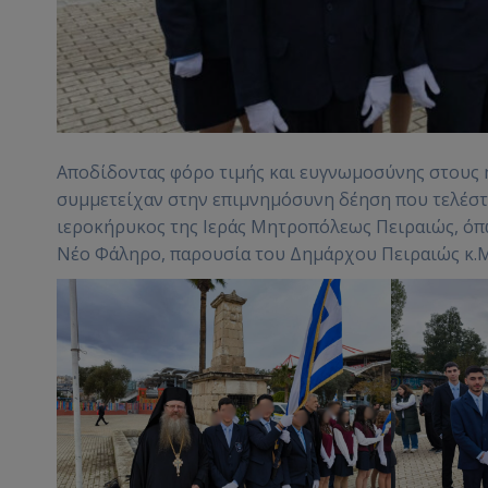
Αποδίδοντας φόρο τιμής και ευγνωμοσύνης στους 
συμμετείχαν στην επιμνημόσυνη δέηση που τελέστ
ιεροκήρυκος της Ιεράς Μητροπόλεως Πειραιώς, όπ
Νέο Φάληρο, παρουσία του Δημάρχου Πειραιώς κ.