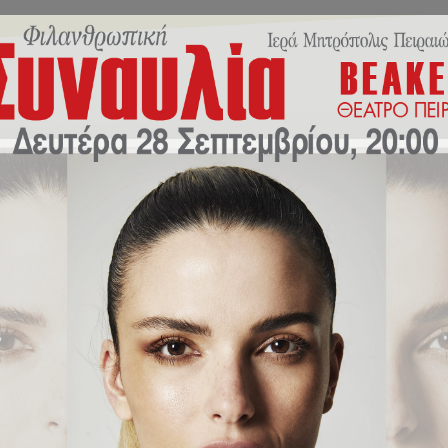
ικό Πρόγραμμα
Πρόγραμμα Εκδηλώσεων
Νέα/Δρ
 ευγνωμοσύνης στους ήρωες του 21!
ska