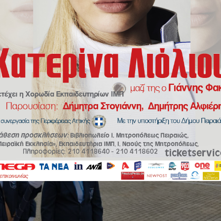
νης στους ήρωες του 21!