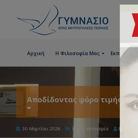
Αρχική
Η Φιλοσοφία Μας
Εκπαιδευτ
Αποδίδοντας φόρο τιμής και
30 Μαρτίου 2026
Χωρίς κατηγορία
by
sbala