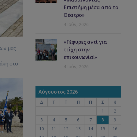
Επιστήμη μέσα από το
Θέατρο»!
4 Ιούν, 2026
«Γέφυρες αντί για
ίων μας
τείχη στην
επικοινωνία!»
άκη στο
4 Ιούν, 2026
Αύγουστος 2026
Δ
Τ
Τ
Π
Π
Σ
Κ
1
2
3
4
5
6
7
8
9
10
11
12
13
14
15
16